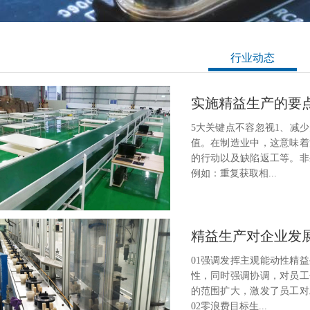
行业动态
实施精益生产的要
5大关键点不容忽视1、减
值。在制造业中，这意味着
的行动以及缺陷返工等。非
例如：重复获取相...
精益生产对企业发
01强调发挥主观能动性精
性，同时强调协调，对员工
的范围扩大，激发了员工对
02零浪费目标生...