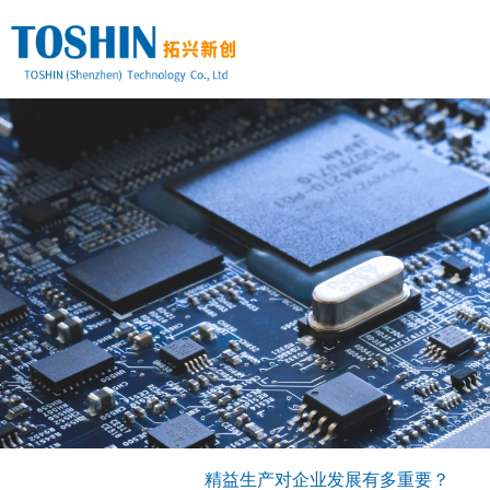
首页
公司简介
拓兴科技
精益装配产线
组织架构
合作伙伴
精益装配介绍
合作客户
车间现场展示
质量管理体系
电子元器件主要合作品牌
新闻资讯
连接器/继电器主要合作品牌
行业动态
联系方式
公司新闻
精益生产对企业发展有多重要？