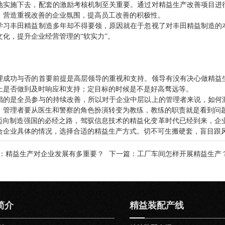
地实施下去，配套的激励考核机制至关重要。通过对精益生产改善项目进
，营造重视改善的企业氛围，提高员工改善的积极性。
学习丰田精益制造多年却不得要领，原因就在于忽视了对丰田精益制造的
化，提升企业经营管理的“软实力”。
理成功与否的首要前提是高层领导的重视和支持。领导有没有决心做精益
上是否做到及时响应和支持；定目标的时候是不是好高骛远等。
倡的是全员参与的持续改善，所以对于企业中层以上的管理者来说，如何
。管理者要从医生和警察的角色扮演转变为教练，教练的职责就是看到问
国迈向制造强国的必经之路，驾驭信息技术的精益化变革时代已经到来，
合企业具体的情况，选择合适的精益生产方式。切不可生搬硬套，盲目跟
：精益生产对企业发展有多重要？
下一篇
：工厂车间怎样开展精益生产
简介
精益装配产线